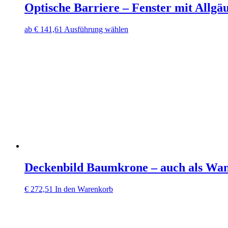
Optische Barriere – Fenster mit Allgä
Dieses
ab
€
141,61
Ausführung wählen
Produkt
weist
mehrere
Varianten
auf.
Die
Optionen
können
auf
der
Produktseite
gewählt
werden
Deckenbild Baumkrone – auch als Wan
€
272,51
In den Warenkorb