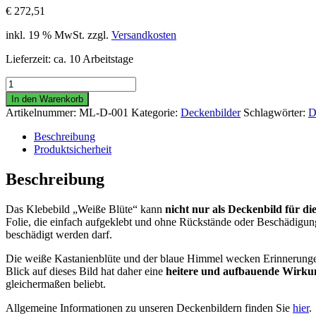
€
272,51
inkl. 19 % MwSt.
zzgl.
Versandkosten
Lieferzeit:
ca. 10 Arbeitstage
Klebebild
"Weiße
In den Warenkorb
Blüte"
Artikelnummer:
ML-D-001
Kategorie:
Deckenbilder
Schlagwörter:
D
-
für
Beschreibung
die
Produktsicherheit
Wand
oder
Beschreibung
die
Zimmerdecke
Das Klebebild „Weiße Blüte“ kann
nicht nur als Deckenbild für d
Menge
Folie, die einfach aufgeklebt und ohne Rückstände oder Beschädigun
beschädigt werden darf.
Die weiße Kastanienblüte und der blaue Himmel wecken Erinnerungen a
Blick auf dieses Bild hat daher eine
heitere und aufbauende Wirku
gleichermaßen beliebt.
Allgemeine Informationen zu unseren Deckenbildern finden Sie
hier
.