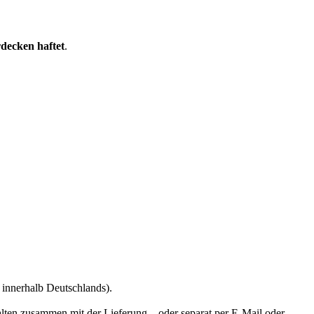
rdecken haftet
.
innerhalb Deutschlands).
alten zusammen mit der Lieferung – oder separat per E-Mail oder