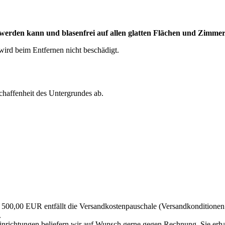
ert werden kann und blasenfrei auf allen glatten Flächen und Zimme
wird beim Entfernen nicht beschädigt.
schaffenheit des Untergrundes ab.
500,00 EUR entfällt die Versandkostenpauschale (Versandkonditionen 
.
Einrichtungen beliefern wir auf Wunsch gerne gegen Rechnung. Sie erh