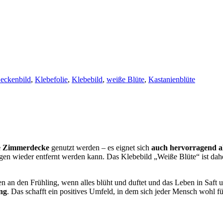
eckenbild
,
Klebefolie
,
Klebebild
,
weiße Blüte
,
Kastanienblüte
ie Zimmerdecke
genutzt werden – es eignet sich
auch hervorragend al
gen wieder entfernt werden kann. Das Klebebild „Weiße Blüte“ ist dah
n den Frühling, wenn alles blüht und duftet und das Leben in Saft un
ng
. Das schafft ein positives Umfeld, in dem sich jeder Mensch wohl f